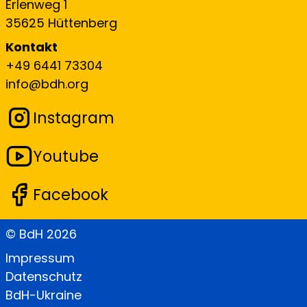
Erlenweg 1
35625 Hüttenberg
Kontakt
+49 6441 73304
info@bdh.org
Instagram
Youtube
Facebook
© BdH
2026
Impressum
Datenschutz
BdH-Ukraine