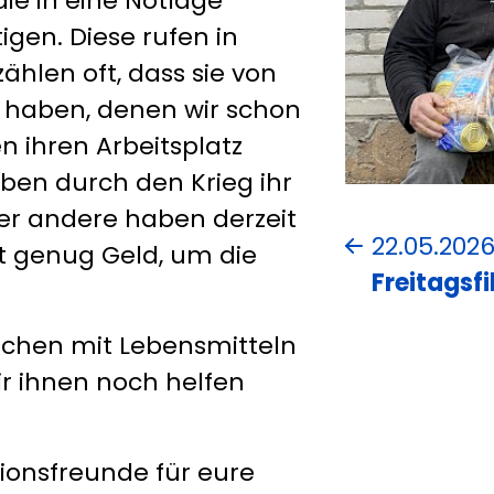
die in eine Notlage
gen. Diese rufen in
hlen oft, dass sie von
 haben, denen wir schon
 ihren Arbeitsplatz
aben durch den Krieg ihr
er andere haben derzeit
22.05.202
t genug Geld, um die
Freitagsf
schen mit Lebensmitteln
ir ihnen noch helfen
sionsfreunde für eure