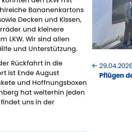
r konnten den LKW mit
Zahlreiche Bananenkartons
sowie Decken und Kissen,
rräder und kleinere
m LKW. Wir sind allen
ilfe und Unterstützung.
der Rückfahrt in die
29.04.202
rt ist Ende August
Pflügen de
akete und Hoffnungsboxen
enberg hat weiterhin jeden
 findet uns in der